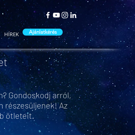
Ajánlatkérés
HÍREK
et
n? Gondoskodj arról,
n részesüljenek! Az
 ötleteit.