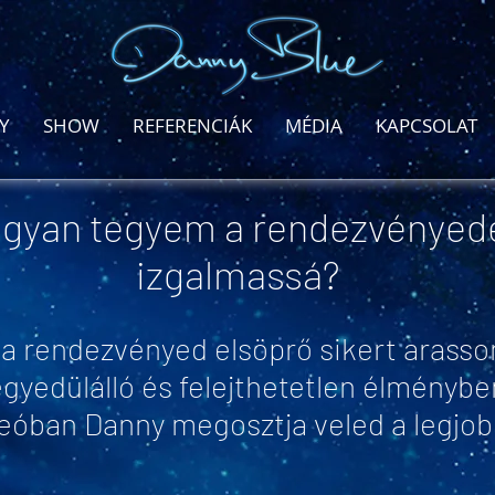
Y
SHOW
REFERENCIÁK
MÉDIA
KAPCSOLAT
gyan tegyem a rendezvényed
izgalmassá?
 a rendezvényed elsöprő sikert arasso
gyedülálló és felejthetetlen élménybe
deóban Danny megosztja veled a legjobb