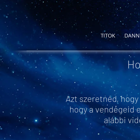
TITOK
DANN
Ho
Azt szeretnéd, hogy
hogy a vendégeid e
alábbi vi