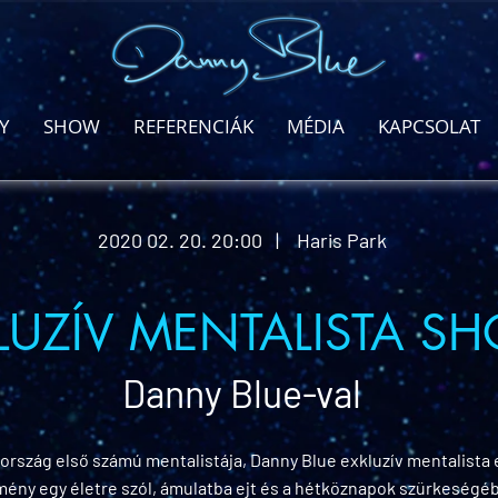
Y
SHOW
REFERENCIÁK
MÉDIA
KAPCSOLAT
2020 02. 20. 20:00 | Haris Park
LUZÍV MENTALISTA S
Danny Blue-val
ország első számú mentalistája, Danny Blue exkluzív mentalista 
mény egy életre szól, ámulatba ejt és a hétköznapok szürkeségéb