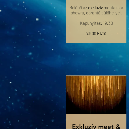
Belépő az
exkluzív
mentalista
showra, garantált ülőhellyel.
Kapunyitás: 19:30
7.900 Ft/fő
Exkluzív meet &