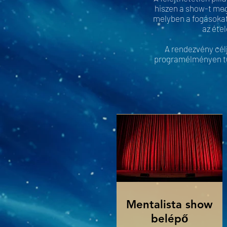
hiszen a show-t meg
melyben a fogásokat 
az éte
A rendezvény célj
programélményen túl
Mentalista show
belép
ő