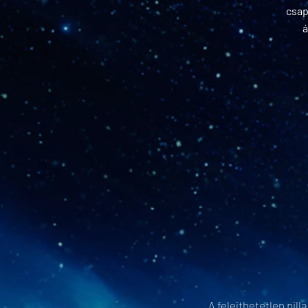
csap
á
A felejthetetlen pil