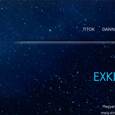
TITOK
DANN
EXK
Magyar
mely él