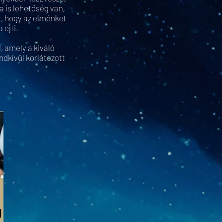
 is lehetőség van,
t, hogy az elménket
 ejti.
, amely a kiváló
dkívül korlátozott
l