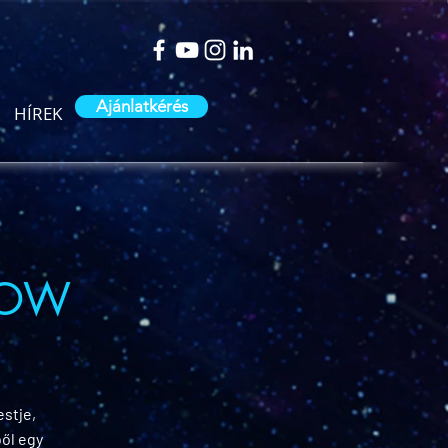
Ajánlatkérés
HÍREK
HOW
estje,
ől egy