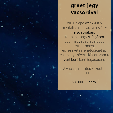
greet jegy
vacsorával
VIP Belépő az exkluzív
mentalista showra a nézőtér
első sorában,
tartalmaz egy
4-fogásos
gourmet vacsorát a bobo
étteremben
és részvételi lehetőséget az
eseményt követő kis létszámú,
zárt körű
körű fogadáson.
A vacsora pontos kezdete:
18:00
27.900.- Ft / fő