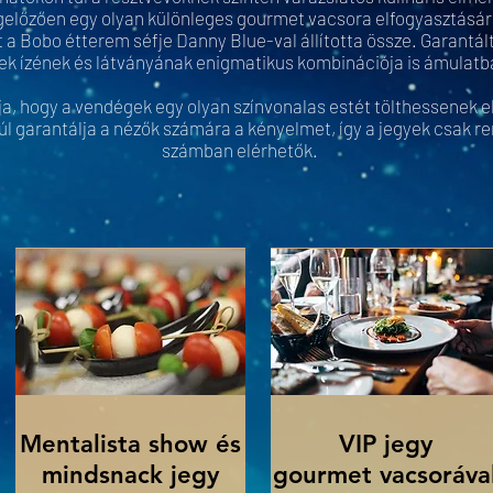
előzően egy olyan különleges gourmet vacsora elfogyasztására
a Bobo étterem séfje Danny Blue-val állította össze. Garantál
lek ízének és látványának enigmatikus kombinációja is ámulatba
a, hogy a vendégek egy olyan színvonalas estét tölthessenek el
 garantálja a nézők számára a kényelmet, így a jegyek csak ren
számban elérhetők.
Mentalista show és
VIP jegy
mindsnack jegy
gourmet vacsoráva