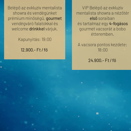
Belépő az exkluzív mentalista
VIP Belépő az exkluzív
showra és vendégünket
mentalista showra a nézőtér
prémium minőségű,
gourmet
első
soraiban
vendégváró falatokkal és
és tartalmaz egy
4-fogásos
welcome
drinkkel
várjuk.
gourmet vacsorát a bobo
étteremben.
Kapunyitás: 19:00
A vacsora pontos kezdete:
12.900.- Ft / fő
18:00
24.900.- Ft / fő