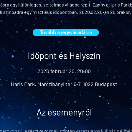
ásra egy különleges, sejtelmes világba repít. Danny a Haris Park
ll színpadra egy misztikus időpontban: 2020.02.20-án 20 órakor.
Tovább a jegyvásárlásra
Időpont és Helyszín
2020 február 20. 20:00
Haris Park, Marczibányi tér 6-7, 1022 Budapest
Az eseményről
lanatokon túl a résztvevőknek szintén varázslatos kulináris élmé