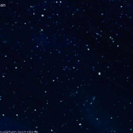
ban
nyekben lesz része,