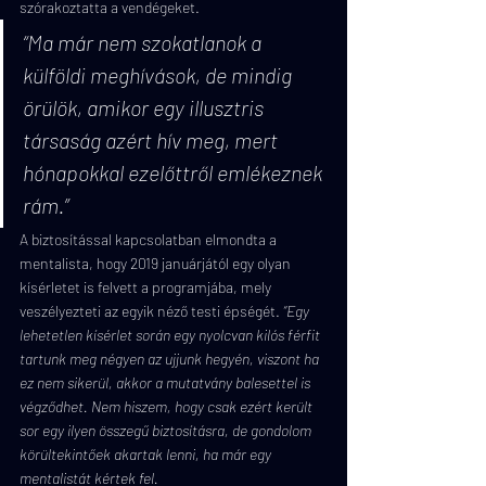
szórakoztatta a vendégeket.
“Ma már nem szokatlanok a 
külföldi meghívások, de mindig 
örülök, amikor egy illusztris 
társaság azért hív meg, mert 
hónapokkal ezelőttről emlékeznek 
rám.”
A biztosítással kapcsolatban elmondta a 
mentalista, hogy 2019 januárjától egy olyan 
kísérletet is felvett a programjába, mely 
veszélyezteti az egyik néző testi épségét. 
“Egy 
lehetetlen kísérlet során egy nyolcvan kilós férfit 
tartunk meg négyen az ujjunk hegyén, viszont ha 
ez nem sikerül, akkor a mutatvány balesettel is 
végződhet. Nem hiszem, hogy csak ezért került 
sor egy ilyen összegű biztosításra, de gondolom 
körültekintőek akartak lenni, ha már egy 
mentalistát kértek fel.