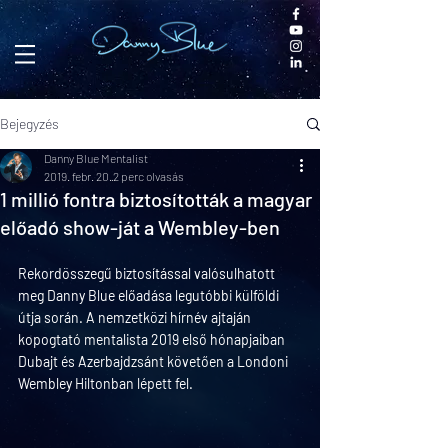
Bejegyzés
Danny Blue Mentalist
2019. febr. 20.
2 perc olvasás
1 millió fontra biztosították a magyar
előadó show-ját a Wembley-ben
Rekordösszegű biztosítással valósulhatott 
meg Danny Blue előadása legutóbbi külföldi 
útja során. A nemzetközi hírnév ajtaján 
kopogtató mentalista 2019 első hónapjaiban 
Dubajt és Azerbajdzsánt követően a Londoni 
Wembley Hiltonban lépett fel.