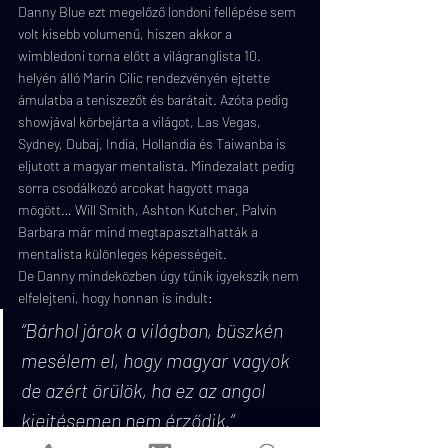
Danny Blue ezt megelőző londoni fellépése sem 
volt kisebb volumenű, hiszen akkor a 
wimbledoni torna előtt a világranglista 10. 
helyén álló Marin Cilic rendezvényén ejtette 
ámulatba a teniszezőt és barátait. Azóta pedig 
showjával körbejárta a világot, Las Vegas, 
Sydney, Dubaj, India, Hollandia és Taiwanba is 
eljutott a magyar mentalista. Mindezalatt pedig 
sorra csodálkozó arcokat hagyott maga 
mögött… Will Smith, Ashton Kutcher, Palvin 
Barbara már mind megtapasztalhatták a 
mentalista különleges képességeit.
De Danny mindeközben úgy tűnik igyekszik nem 
elfelejteni, hogy honnan is indult:
“Bárhol járok a világban, büszkén 
mesélem el, hogy magyar vagyok 
de azért örülök, ha ez az angol 
kiejtésemen nem érződik.”