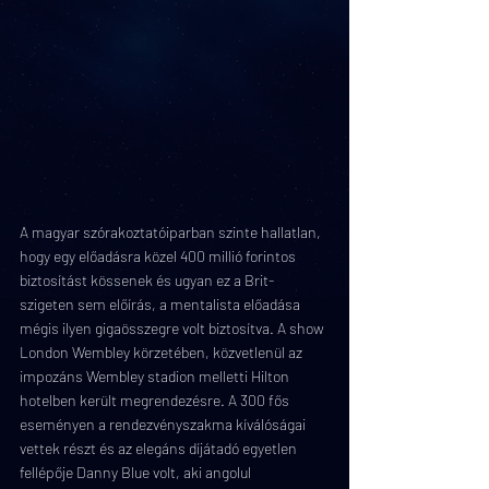
A magyar szórakoztatóiparban szinte hallatlan, 
hogy egy előadásra közel 400 millió forintos 
biztosítást kössenek és ugyan ez a Brit-
szigeten sem előírás, a mentalista előadása 
mégis ilyen gigaösszegre volt biztosítva. A show 
London Wembley körzetében, közvetlenül az 
impozáns Wembley stadion melletti Hilton 
hotelben került megrendezésre. A 300 fős 
eseményen a rendezvényszakma kíválóságai 
vettek részt és az elegáns díjátadó egyetlen 
fellépője Danny Blue volt, aki angolul 