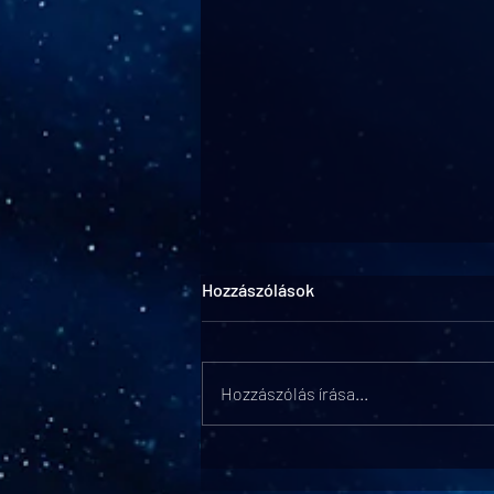
Hozzászólások
Hozzászólás írása...
Valami új érkezik a televízióba:
indul a Tudatfeletti