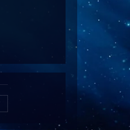
agy Ő" műsorába hívtak -
l ezért nem tudtam