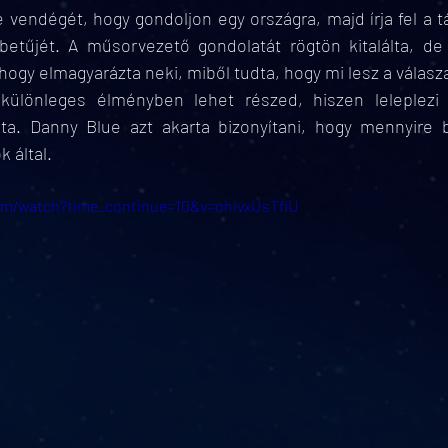
 vendégét, hogy gondoljon egy országra, majd írja fel a tá
etűjét. A műsorvezető gondolatát rögtön kitalálta, de 
hogy elmagyarázta neki, miből tudta, hogy mi lesz a válasza
ülönleges élményben lehet részed, hiszen leleplezi 
sta. Danny Blue azt akarta bizonyítani, hogy mennyire b
 által.
om/watch?time_continue=10&v=ohivxUsTfIU