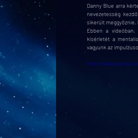
Danny Blue arra kérte
nevezetesség kezdőb
sikerült meggyőznie, 
Ebben a videóban, k
kísérletét a mentali
vagyunk az impulzusok
https://www.youtube.c