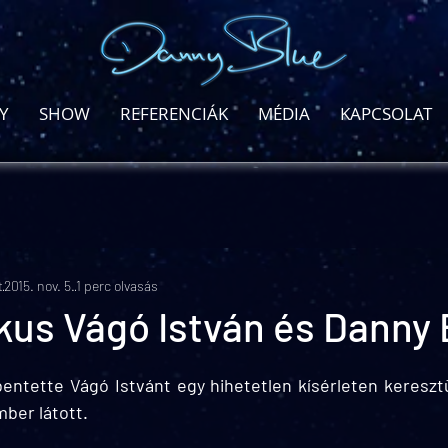
Y
SHOW
REFERENCIÁK
MÉDIA
KAPCSOLAT
t
2015. nov. 5.
1 perc olvasás
kus Vágó István és Danny 
tette Vágó Istvánt egy hihetetlen kísérleten keresztül
ber látott. 