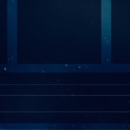
Szinte hajszálpontosan találta
A "N
el a választás eredményét:
végü