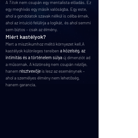
A 
Titok
 nem csupán egy mentalista előadás. Ez 
egy meghívás egy másik valóságba. Egy este, 
ahol a gondolatok szavak nélkül is célba érnek, 
ahol az intuíció felülírja a logikát, és ahol semmi 
sem biztos – csak az élmény.
Miért kastélyok?
Mert a misztikumhoz méltó környezet kell.A 
kastélyok különleges tereiben 
a közelség, az 
intimitás és a történelem súlya
 új dimenziót ad 
a műsornak. A közönség nem csupán nézője, 
hanem 
résztvevője
 is lesz az eseménynek – 
ahol a személyes élmény nem lehetőség, 
hanem garancia.