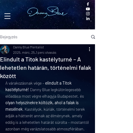
Bejegyzés
Danny Blue Mentalist
2025. márc. 25.
1 perc olvasás
Elindult a Titok kastélyturné – A
lehetetlen határán, történelmi falak
között
A várakozásnak vége – 
elindult a Titok 
kastélyturné! 
Danny Blue legkülönlegesebb 
előadása most végre elhagyja Budapestet, és 
olyan helyszínekre költözik, ahol a falak is 
mesélnek
. Kastélyok, kúriák, történelmi terek 
adják a hátterét annak az élménynek, amely 
eddig is a lehetetlen határát súrolta – mostantól 
azonban még varázslatosabb atmoszférában.