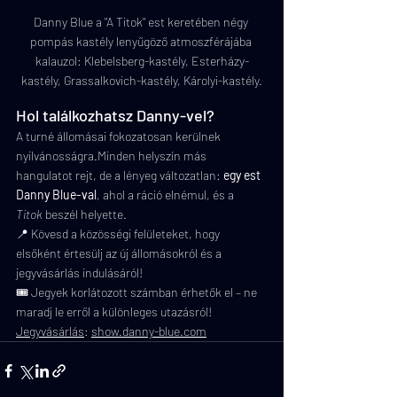
Danny Blue a "A Titok" est keretében négy 
pompás kastély lenyűgöző atmoszférájába 
kalauzol: Klebelsberg-kastély, Esterházy-
kastély, Grassalkovich-kastély, Károlyi-kastély.
Hol találkozhatsz Danny-vel?
A turné állomásai fokozatosan kerülnek 
nyilvánosságra.Minden helyszín más 
hangulatot rejt, de a lényeg változatlan: 
egy est 
Danny Blue-val
, ahol a ráció elnémul, és a 
Titok
 beszél helyette.
📍 Kövesd a közösségi felületeket, hogy 
elsőként értesülj az új állomásokról és a 
jegyvásárlás indulásáról!
🎟️ Jegyek korlátozott számban érhetők el – ne 
maradj le erről a különleges utazásról!
Jegyvásárlás
:
show.danny-blue.com