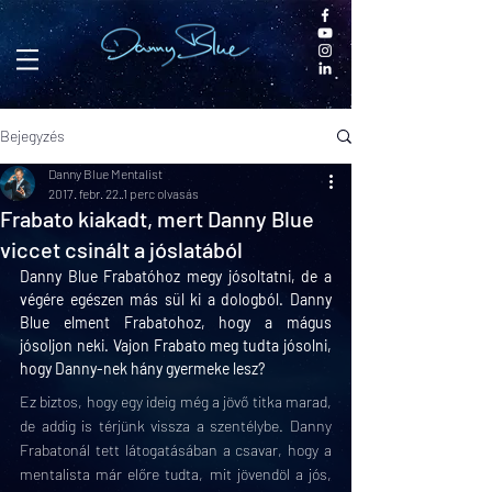
Bejegyzés
Danny Blue Mentalist
2017. febr. 22.
1 perc olvasás
Frabato kiakadt, mert Danny Blue
viccet csinált a jóslatából
Danny Blue Frabatóhoz megy jósoltatni, de a 
végére egészen más sül ki a dologból. Danny 
Blue elment Frabatohoz, hogy a mágus 
jósoljon neki. Vajon Frabato meg tudta jósolni, 
hogy Danny-nek hány gyermeke lesz? 
Ez biztos, hogy egy ideig még a jövő titka marad, 
de addig is térjünk vissza a szentélybe. Danny 
Frabatonál tett látogatásában a csavar, hogy a 
mentalista már előre tudta, mit jövendöl a jós, 