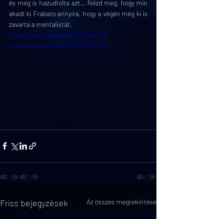
és meg is hazudtolta azt… Nézd meg, hogy min 
akadt ki Frabato annyira, hogy a végén még ki is 
zavarta a mentalistát.
https://www.youtube.com/watch?
time_continue=11&v=6ZElOPpt-D0
Friss bejegyzések
Az összes megtekintése