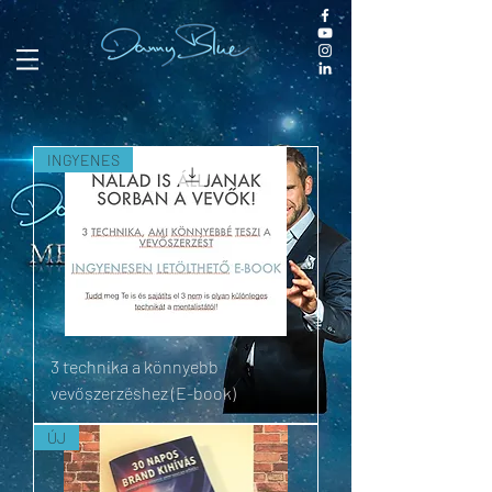
INGYENES
3 technika a könnyebb
vevőszerzéshez (E-book)
ÚJ