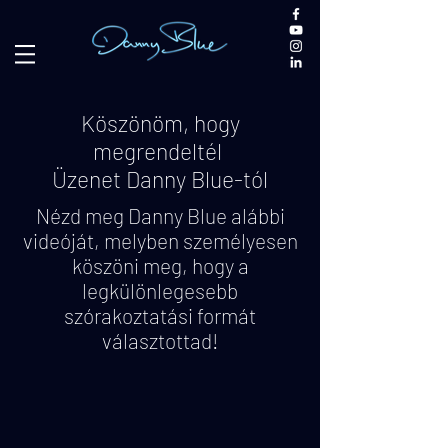
Köszönöm, hogy
megrendeltél
Üzenet Danny Blue-tól
Nézd meg Danny Blue alábbi
videóját, melyben személyesen
köszöni meg, hogy a
legkülönlegesebb
szórakoztatási formát
választottad!