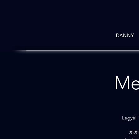
DANNY
Men
Legyél T
2020