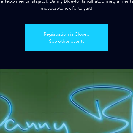
ertebb mentalistájától, Danny Blue-tól tanulhatod meg a ment
művészetének fortélyait!
Registration is Closed
See other events