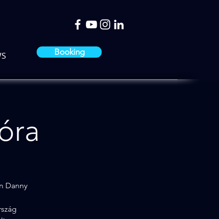
Booking
S
 óra
jén Danny
rszág