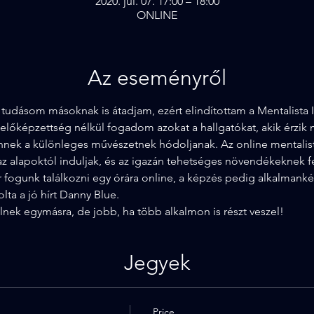
2020. júl. 07. 17:00 – 18:00
ONLINE
Az eseményről
a tudásom másoknak is átadjam, ezért elindítottam a Mentalista 
n előképzettség nélkül fogadom azokat a hallgatókat, akik érzik
ennek a különleges művészetnek hódoljanak. Az online mentalis
 alapoktól induljak, és az igazán tehetséges növendékeknek fe
r fogunk találkozni egy órára online, a képzés pedig alkalmank
lta a jó hírt Danny Blue.
lnek egymásra, de jobb, ha több alkalmon is részt veszel!
Jegyek
Price