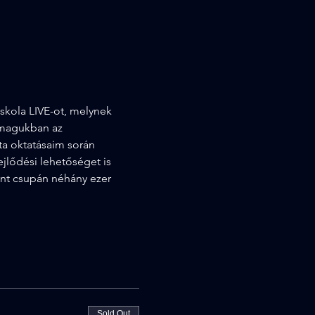
Iskola LIVE-ot, melynek 
 magukban az 
ta oktatásaim során 
jlődési lehetőséget is 
ént csupán néhány ezer 
Sold Out