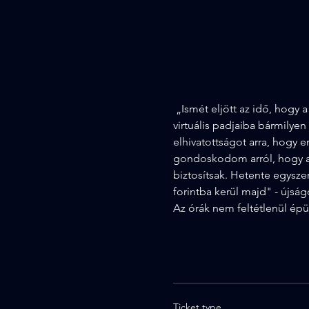
 „Ismét eljött az idő, hogy 
virtuális padjaiba bármilye
elhivatottságot arra, hogy 
gondoskodom arról, hogy az
biztosítsak. Hetente egysze
forintba kerül majd" - újságo
Az órák nem feltétlenül épü
Ticket type