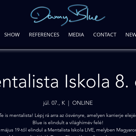
SHOW
REFERENCES
MEDIA
CONTACT
NEW
talista Iskola 8.
júl. 07., K
  |  
ONLINE
e is mentalista! Lépj rá arra az ösvényre, amelyen karrierje ele
Blue is elindult a világhírnév felé!
 május 19-től elindul a Mentalista Iskola LIVE, melyben Magyaro