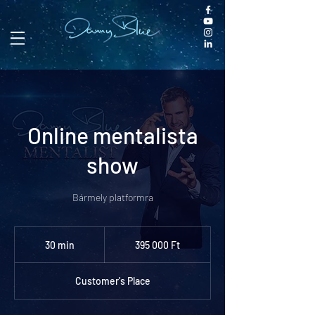
Online mentalista
show
Bármely platformra
395 000
magyar
30 min
3
395 000 Ft
forint
0
m
Customer's Place
i
n