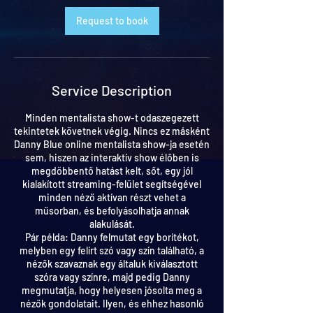
Request to book
Service Description
Minden mentalista show-t odaszegezett
tekintetek követnek végig. Nincs ez másként
Danny Blue online mentalista show-ja esetén
sem, hiszen az interaktív show élőben is
megdöbbentő hatást kelt, sőt, egy jól
kialakított streaming-felület segítségével
minden néző aktívan részt vehet a
műsorban, és befolyásolhatja annak
alakulását.
Pár példa: Danny felmutat egy borítékot,
melyben egy felírt szó vagy szín található, a
nézők szavaznak egy általuk kiválasztott
szóra vagy színre, majd pedig Danny
megmutatja, hogy helyesen jósolta meg a
nézők gondolatait. Ilyen, és ehhez hasonló