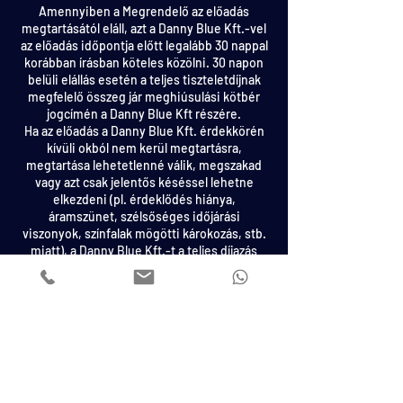
Amennyiben a Megrendelő az előadás
megtartásától eláll, azt a Danny Blue Kft.-vel
az előadás időpontja előtt legalább 30 nappal
korábban írásban köteles közölni. 30 napon
belüli elállás esetén a teljes tiszteletdíjnak
megfelelő összeg jár meghiúsulási kötbér
jogcímén a Danny Blue Kft részére.
Ha az előadás a Danny Blue Kft. érdekkörén
kívüli okból nem kerül megtartásra,
megtartása lehetetlenné válik, megszakad
vagy azt csak jelentős késéssel lehetne
elkezdeni (pl. érdeklődés hiánya,
áramszünet, szélsőséges időjárási
viszonyok, színfalak mögötti károkozás, stb.
miatt), a Danny Blue Kft.-t a teljes díjazás
ebben az esetben is megilleti.
Bármilyen akaratán kívül eső, előre nem
látható hátráltató tényező (pl. Előadó komoly
betegsége, sérülése, vis maior) esetén a
Danny Blue Kft. fenntartja magának a jogot,
hogy az előadásra Danny Blue helyett –
azonos anyagi feltételekkel – másik hasonló
kvalitású és színvonalú művész